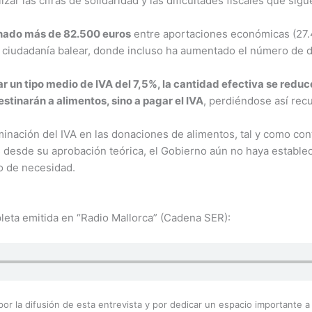
zar las cifras de solidaridad y las dificultades fiscales que si
nado más de 82.500 euros
entre aportaciones económicas (27.40
a ciudadanía balear, donde incluso ha aumentado el número de 
car un tipo medio de IVA del 7,5%, la cantidad efectiva se red
stinarán a alimentos, sino a pagar el IVA
, perdiéndose así recu
liminación del IVA en las donaciones de alimentos, tal y como c
 desde su aprobación teórica, el Gobierno aún no haya estable
o de necesidad.
leta emitida en “Radio Mallorca” (Cadena SER):
 por la difusión de esta entrevista y por dedicar un espacio importante a v